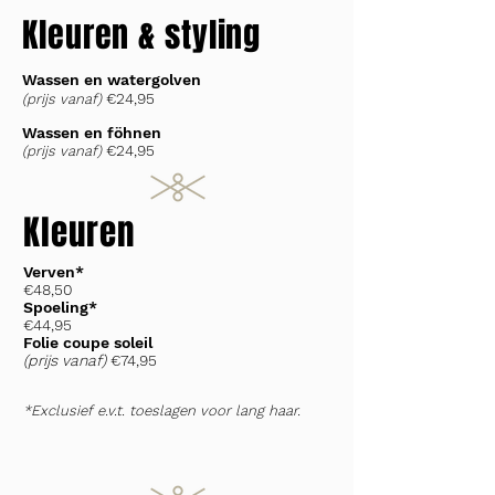
Kleuren & styling
Wassen en watergolven
€24,95
(prijs vanaf)
Wassen en föhnen
€24,95
(prijs vanaf)
Kleuren
Verven*
€48,50
Spoeling*
€44,95
Folie coupe soleil
(prijs vanaf)
€74,95
*Exclusief e.v.t. toeslage
n voor lang haar.