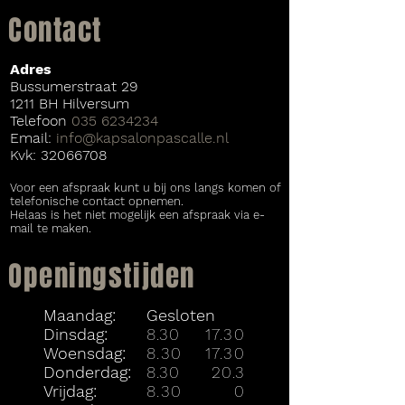
Contact
Adres
Bussumerstraat 29
1211 BH Hilversum
Telefoon
035 6234234
Email:
info@kapsalonpascalle.nl
Kvk: 32066708
Voor een afspraak kunt u bij ons langs komen of
telefonische contact opnemen.
Helaas is het niet mogelijk een afspraak via e-
mail te maken.
Openingstijden
Maandag:
Gesloten
Dinsdag:
8.30
17.30
Woensdag:
8.30
17.30
Donderdag:
8.30
20.3
Vrijdag:
8.30
0